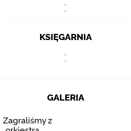
«
»
KSIĘGARNIA
«
»
GALERIA
Zagraliśmy z
„orkiestrą