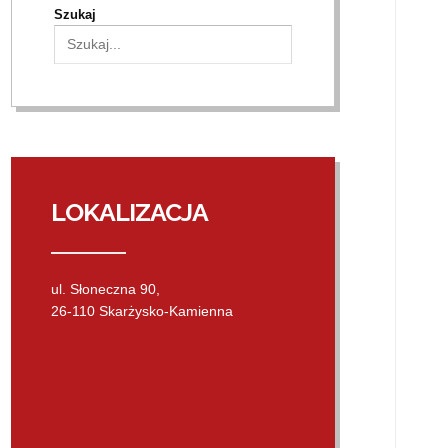
Szukaj
LOKALIZACJA
ul. Słoneczna 90,
26-110 Skarżysko-Kamienna