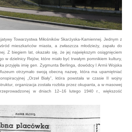
icjatywy Towarzystwa Miłośników Skarżyska-Kamiennej. Jednym z
e wśród mieszkańców miasta, a zwłaszcza młodzieży, zapału do
j. Z biegiem lat, okazało się, że jej największym osiągnięciem
 w dzielnicy Rejów, które miało być trwałym pomnikiem kultury,
a przyjęła imię gen. Zygmunta Berlinga, dowódcy I Armii Wojska
r. Muzeum otrzymało swoją obecną nazwę, która ma upamiętniać
onspiracyjnej „Orzeł Biały”, która powstała w czasie II wojny
struktur, organizacja została rozbita przez okupanta, a w masowej
przeprowadzonej w dniach 12–16 lutego 1940 r., większość