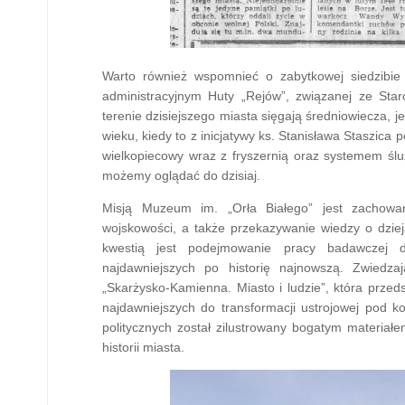
Warto również wspomnieć o zabytkowej siedzibi
administracyjnym Huty „Rejów”, związanej ze St
terenie dzisiejszego miasta sięgają średniowiecza, j
wieku, kiedy to z inicjatywy ks. Stanisława Staszic
wielkopiecowy wraz z fryszernią oraz systemem śluz
możemy oglądać do dzisiaj.
Misją Muzeum im. „Orła Białego” jest zachowan
wojskowości, a także przekazywanie wiedzy o dzieja
kwestią jest podejmowanie pracy badawczej d
najdawniejszych po historię najnowszą. Zwiedza
„Skarżysko-Kamienna. Miasto i ludzie”, która prze
najdawniejszych do transformacji ustrojowej pod k
politycznych został zilustrowany bogatym materiał
historii miasta.