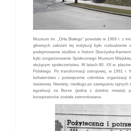
Muzeum im. „Orła Białego” powstało w 1969 r. z in
głównych założeń tej instytucji było rozbudzeni
podejmowania studiów o historii Skarżyska-Kamienne
było zorganizowanie Społecznego Muzeum Miejskiego
służącym społeczeństwu. W latach 80. XX w. placówk
Polskiego. Po transformacji ustrojowej, w 1991 
bohaterstwo i poświęcenie członków organizacji k
światowej. Niestety, niedługo po zawiązaniu tajnych 
egzekucji na Borze (jedna z dzielnic miasta) 
konspiratorów została zamordowana.