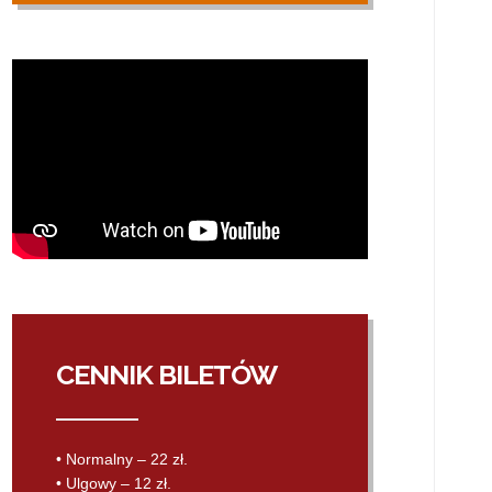
CENNIK BILETÓW
• Normalny – 22 zł.
• Ulgowy – 12 zł.