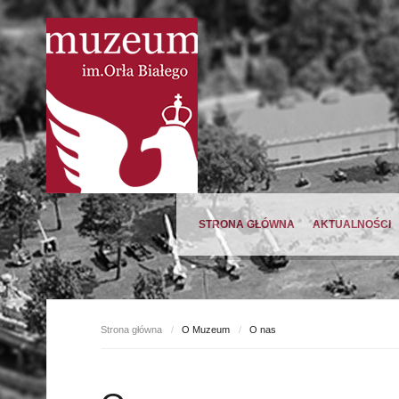
STRONA GŁÓWNA
AKTUALNOŚCI
Oferta wiosna 2023
Strona główna
/
O Muzeum
/
O nas