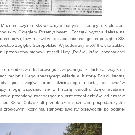
e Muzeum czyli o XIX-wiecznym budynku, będącym zapleczem
aropolskim Okręgiem Przemysłowym. Początki wytopu żelaza na
ednak największy rozkwit w tej dziedzinie nastąpił na początku XIX
a powstało Zagłębie Staropolskie. Wybudowany w XVIII wieku zakład
 i przepustów stanowił zespół Huty „Rejów”, której pozostałości
ie dziedzictwa kulturowego związanego z historią wojska i
ch regionu i jego znaczącego wkładu w historię Polski. Istotną
otyczącej dziejów terenu dzisiejszego miasta, od czasów
jący mogą zapoznać się z historią ośrodka dzięki wystawie
dstawia przemiany zachodzące na przestrzeni dziejów, od czasów
oniec XX w. Całokształt przeobrażeń społeczno-gospodarczych i
em źródłowym, który ma stanowić swoisty przewodnik po bogatej