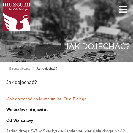
JAK DOJECHAĆ?
Strona główna
/
Jak dojechać?
Jak dojechać?
Jak dojechać do Muzeum im. Orła Białego
Wskazówki dojazdu:
Od Warszawy:
Jadąc drogą S-7 w Skarżysku-Kamiennej kieruj się drogą Nr 42