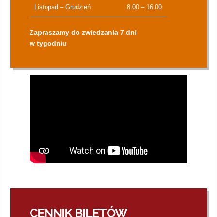
Listopad – Grudzień
8:00 – 16:00
Zapraszamy do zwiedzania 7 dni
w tygodniu
CENNIK BILETÓW