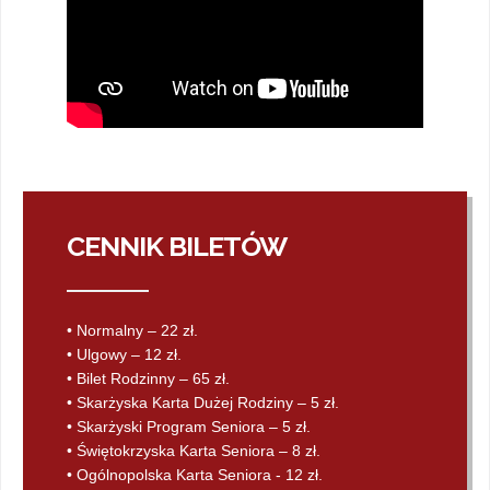
CENNIK BILETÓW
• Normalny – 22 zł.
• Ulgowy – 12 zł.
• Bilet Rodzinny – 65 zł.
• Skarżyska Karta Dużej Rodziny – 5 zł.
• Skarżyski Program Seniora – 5 zł.
• Świętokrzyska Karta Seniora – 8 zł.
• Ogólnopolska Karta Seniora - 12 zł.