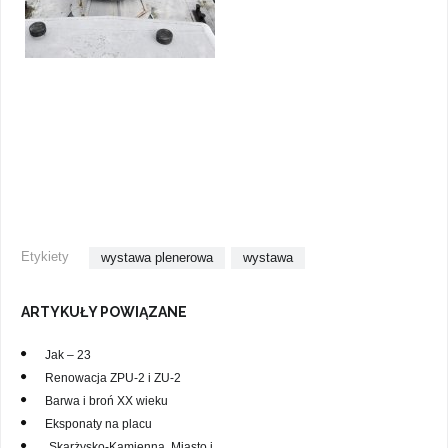
Etykiety
wystawa plenerowa
wystawa
ARTYKUŁY POWIĄZANE
Jak – 23
Renowacja ZPU-2 i ZU-2
Barwa i broń XX wieku
Eksponaty na placu
„Skarżysko-Kamienna. Miasto i