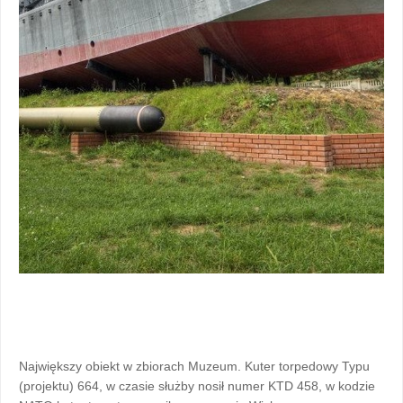
Największy obiekt w zbiorach Muzeum. Kuter torpedowy Typu
(projektu) 664, w czasie służby nosił numer KTD 458, w kodzie