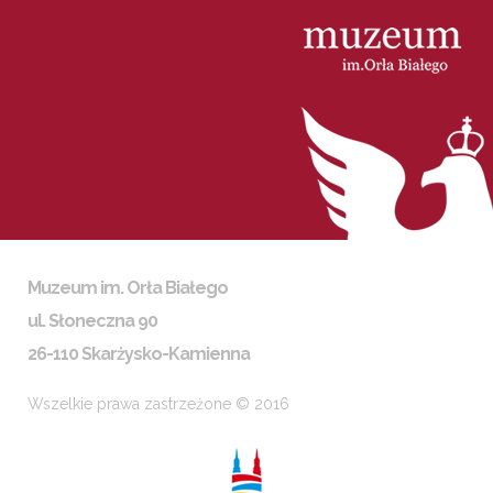
Muzeum im. Orła Białego
ul. Słoneczna 90
26-110 Skarżysko-Kamienna
Wszelkie prawa zastrzeżone © 2016