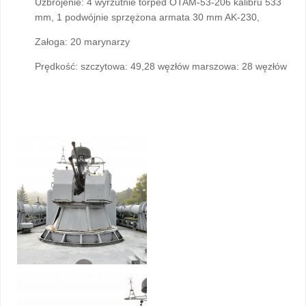
Uzbrojenie: 4 wyrzutnie torped OTAM-53-206 kalibru 533
mm, 1 podwójnie sprzężona armata 30 mm AK-230,
Załoga: 20 marynarzy
Prędkość: szczytowa: 49,28 węzłów marszowa: 28 węzłów