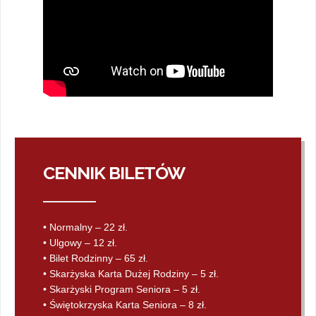
CENNIK BILETÓW
• Normalny – 22 zł.
• Ulgowy – 12 zł.
• Bilet Rodzinny – 65 zł.
• Skarżyska Karta Dużej Rodziny – 5 zł.
• Skarżyski Program Seniora – 5 zł.
• Świętokrzyska Karta Seniora – 8 zł.