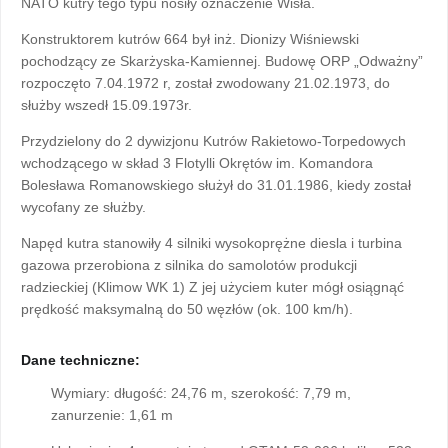
NATO kutry tego typu nosiły oznaczenie Wisła.
Konstruktorem kutrów 664 był inż. Dionizy Wiśniewski
pochodzący ze Skarżyska-Kamiennej. Budowę ORP „Odważny”
rozpoczęto 7.04.1972 r, został zwodowany 21.02.1973, do
służby wszedł 15.09.1973r.
Przydzielony do 2 dywizjonu Kutrów Rakietowo-Torpedowych
wchodzącego w skład 3 Flotylli Okrętów im. Komandora
Bolesława Romanowskiego służył do 31.01.1986, kiedy został
wycofany ze służby.
Napęd kutra stanowiły 4 silniki wysokoprężne diesla i turbina
gazowa przerobiona z silnika do samolotów produkcji
radzieckiej (Klimow WK 1) Z jej użyciem kuter mógł osiągnąć
prędkość maksymalną do 50 węzłów (ok. 100 km/h).
Dane techniczne:
Wymiary: długość: 24,76 m, szerokość: 7,79 m,
zanurzenie: 1,61 m