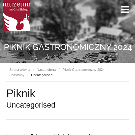
PIKNIK GASTRONOMICZNY 2024
Strona główna
/
Nasza oferta
/
Piknik Gastronomiczny 2024
/
Podstrony
/
Uncategorised
Piknik
Uncategorised