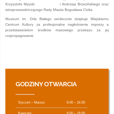
Krzysztofa Myszki i Andrzeja Brzezińskiego oraz
wiceprzewodniczącego Rady Miasta Bogusława Cioka.
Muzeum im. Orła Białego serdecznie dziękuje Miejskiemu
Centrum Kultury za profesjonalne nagłośnienie imprezy a
przedstawicielom środków masowego przekazu za jej
rozpropagowanie.
GODZINY OTWARCIA
Styczeń – Marzec
8:00 – 16:00
Kwiecień
8:00 – 18:00