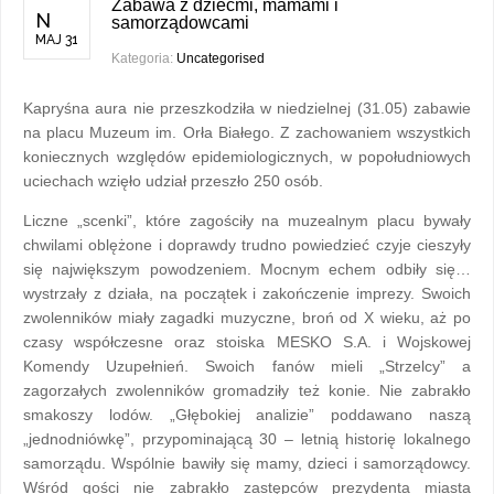
Zabawa z dziećmi, mamami i
N
samorządowcami
MAJ 31
Kategoria:
Uncategorised
Kapryśna aura nie przeszkodziła w niedzielnej (31.05) zabawie
na placu Muzeum im. Orła Białego. Z zachowaniem wszystkich
koniecznych względów epidemiologicznych, w popołudniowych
uciechach wzięło udział przeszło 250 osób.
Liczne „scenki”, które zagościły na muzealnym placu bywały
chwilami oblężone i doprawdy trudno powiedzieć czyje cieszyły
się największym powodzeniem. Mocnym echem odbiły się…
wystrzały z działa, na początek i zakończenie imprezy. Swoich
zwolenników miały zagadki muzyczne, broń od X wieku, aż po
czasy współczesne oraz stoiska MESKO S.A. i Wojskowej
Komendy Uzupełnień. Swoich fanów mieli „Strzelcy” a
zagorzałych zwolenników gromadziły też konie. Nie zabrakło
smakoszy lodów. „Głębokiej analizie” poddawano naszą
„jednodniówkę”, przypominającą 30 – letnią historię lokalnego
samorządu. Wspólnie bawiły się mamy, dzieci i samorządowcy.
Wśród gości nie zabrakło zastępców prezydenta miasta