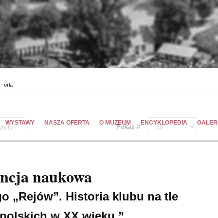
- orła
WYSTAWY
NASZA OFERTA
O MUZEUM
ENCYKLOPEDIA
GALER
Pokaż #
encja naukowa
o „Rejów”. Historia klubu na tle
 polskich w XX wieku.”