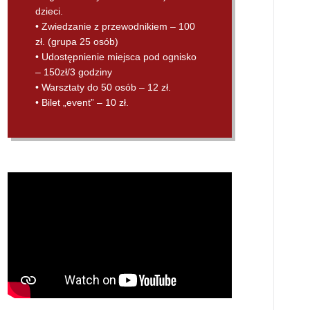
dzieci.
• Zwiedzanie z przewodnikiem – 100
zł. (grupa 25 osób)
• Udostępnienie miejsca pod ognisko
– 150zł/3 godziny
• Warsztaty do 50 osób – 12 zł.
• Bilet „event” – 10 zł.