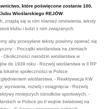
wnictwo, które poświęcone zostanie 100.
i Klubu Wioślarskiego REJÓW
.
, znajdą się w nim również omówienia, teksty
orii klubu i ludzi z nim związanych.
y aby przesyłane teksty powinny opierać się
tyczny:
- Początki wioślarstwa na ziemiach
- Okoliczności narodzin wioślarstwa w
jów do 1939 roku
- Rozwój wioślarstwa w II RP
a lokalne społeczności w Polsce
ględnieniem wioślarstwa.
- Reaktywacja KW
y, wyzwania, rozwój i osiągnięcia
- Rozwój
pektywy mniejszych ośrodków sportowych.
-
larskich w Polsce po II wojnie światowej na