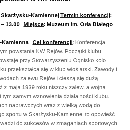
w Skarżysku-Kamiennej
Termin konferencji
:
 – 13.00
Miejsce
:
Muzeum im. Orła Białego
ko-Kamienna
Cel konferencji
:
Konferencja
wym powstania KW Rejów. Początki klubu
 powstaje przy Stowarzyszeniu Ognisko koło
u przekształca się w klub wioślarski. Zawody i
wodach zalewu Rejów i cieszą się dużą
ź z maja 1939 roku niszczy zalew, a wojna
i tym samym wznowienia działalności klubu.
cach naprawczych wraz z wielką wodą do
ego sportu w Skarżysku-Kamiennej to opowieść
a prowadzi do sukcesów w zmaganiach sportowych