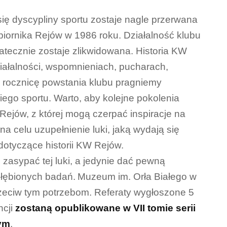
 się dyscypliny sportu zostaje nagle przerwana
iornika Rejów w 1986 roku. Działalność klubu
atecznie zostaje zlikwidowana. Historia KW
ziałalności, wspomnieniach, pucharach,
 rocznicę powstania klubu pragniemy
iego sportu. Warto, aby kolejne pokolenia
Rejów, z której mogą czerpać inspiracje na
a celu uzupełnienie luki, jaką wydają się
dotyczące historii KW Rejów.
ie zasypać tej luki, a jedynie dać pewną
głębionych badań.
Muzeum im. Orła Białego w
eciw tym potrzebom. Referaty wygłoszone 5
ncji
zostaną opublikowane w VII tomie serii
ym
.