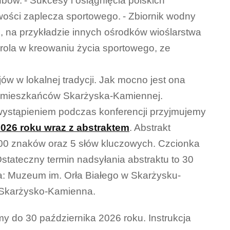
ubów.
- Sukcesy i osiągnięcia polskich
iwości zaplecza sportowego.
- Zbiornik wodny
, na przykładzie innych ośrodków wioślarstwa
 rola w kreowaniu życia sportowego, ze
jów w lokalnej tradycji. Jak mocno jest ona
 mieszkańców Skarżyska-Kamiennej.
ystąpieniem podczas konferencji przyjmujemy
2026 roku wraz z abstraktem
.
Abstrakt
00 znaków oraz 5 słów kluczowych. Czcionka
stateczny termin nadsyłania abstraktu to 30
ra: Muzeum im. Orła Białego w Skarżysku-
0 Skarżysko-Kamienna.
y do 30 października 2026 roku. Instrukcja