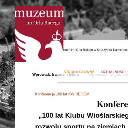
Strona główna
/
Muzeum im. Orła Białego w Skarżysku-Kamiennej 
STRONA GŁÓWNA
AKTUALNOŚCI
Wprowadź fragment tytułu
Oferta wiosna 2023
Konferencja 100 lat KW REJÓW
Konfer
„100 lat Klubu Wioślarskieg
rozwoju sportu na ziemiach