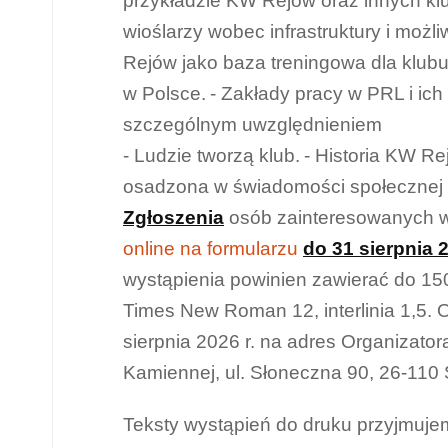
przykładzie KW Rejów oraz innych kl
wioślarzy wobec infrastruktury i możl
Rejów jako baza treningowa dla klubu
w Polsce.
- Zakłady pracy w PRL i ich
szczególnym uwzględnieniem
- Ludzie tworzą klub.
- Historia KW Re
osadzona w świadomości społecznej
Zgłoszenia
osób zainteresowanych w
online na formularzu
do 31 sierpnia 
wystąpienia powinien zawierać do 15
Times New Roman 12, interlinia 1,5. O
sierpnia 2026 r. na adres Organizato
Kamiennej, ul. Słoneczna 90, 26-11
Teksty wystąpień do druku przyjmujem