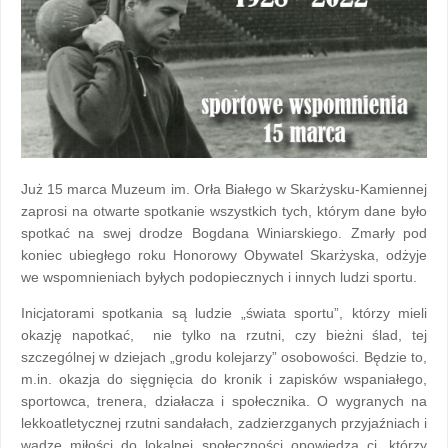
Już 15 marca Muzeum im. Orła Białego w Skarżysku-Kamiennej
zaprosi na otwarte spotkanie wszystkich tych, którym dane było
spotkać na swej drodze Bogdana Winiarskiego. Zmarły pod
koniec ubiegłego roku Honorowy Obywatel Skarżyska, odżyje
we wspomnieniach byłych podopiecznych i innych ludzi sportu.
Inicjatorami spotkania są ludzie „świata sportu”, którzy mieli
okazję napotkać, nie tylko na rzutni, czy bieżni ślad, tej
szczególnej w dziejach „grodu kolejarzy” osobowości. Będzie to,
m.in. okazja do sięgnięcia do kronik i zapisków wspaniałego,
sportowca, trenera, działacza i społecznika. O wygranych na
lekkoatletycznej rzutni sandałach, zadzierzganych przyjaźniach i
wadze miłości do lokalnej społeczności opowiedzą ci, którzy