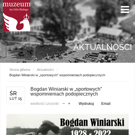
AKTUALNOŚCI
Strona główna
/
Aktualności
/
Bogdan Winiarski w „sportowych” wspomnieniach podopiecznych
Bogdan Winiarski w „sportowych”
ŚR
wspomnieniach podopiecznych
LUT 15
wielkość czcionki
Wydrukuj
Email