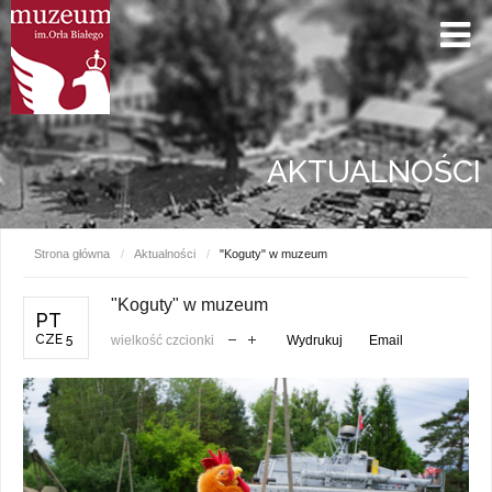
AKTUALNOŚCI
Strona główna
/
Aktualności
/
"Koguty" w muzeum
"Koguty" w muzeum
PT
CZE 5
wielkość czcionki
Wydrukuj
Email