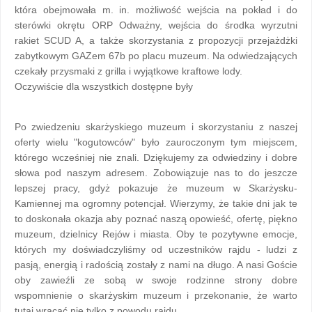
która obejmowała m. in. możliwość wejścia na pokład i do
sterówki okrętu ORP Odważny, wejścia do środka wyrzutni
rakiet SCUD A, a także skorzystania z propozycji przejażdżki
zabytkowym GAZem 67b po placu muzeum. Na odwiedzających
czekały przysmaki z grilla i wyjątkowe kraftowe lody.
Oczywiście dla wszystkich dostępne były
Po zwiedzeniu skarżyskiego muzeum i skorzystaniu z naszej
oferty wielu "kogutowców" było zauroczonym tym miejscem,
którego wcześniej nie znali. Dziękujemy za odwiedziny i dobre
słowa pod naszym adresem. Zobowiązuje nas to do jeszcze
lepszej pracy, gdyż pokazuje że muzeum w Skarżysku-
Kamiennej ma ogromny potencjał. Wierzymy, że takie dni jak te
to doskonała okazja aby poznać naszą opowieść, ofertę, piękno
muzeum, dzielnicy Rejów i miasta. Oby te pozytywne emocje,
których my doświadczyliśmy od uczestników rajdu - ludzi z
pasją, energią i radością zostały z nami na długo. A nasi Goście
oby zawieźli ze sobą w swoje rodzinne strony dobre
wspomnienie o skarżyskim muzeum i przekonanie, że warto
tutaj wracać nie tylko z powodu rajdu.