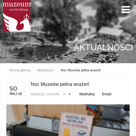
AKTUALNOŚCI
Strona główna
/
Aktualności
/
Noc Muzeów pełna wrażeń
Noc Muzeów pełna wrażeń
SO
MAJ 16
wielkość czcionki
Wydrukuj
Email