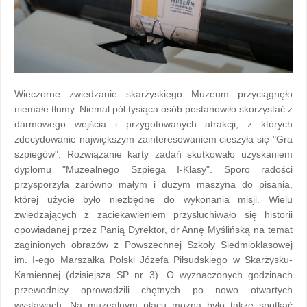
Wieczorne zwiedzanie skarżyskiego Muzeum przyciągnęło
niemałe tłumy. Niemal pół tysiąca osób postanowiło skorzystać z
darmowego wejścia i przygotowanych atrakcji, z których
zdecydowanie największym zainteresowaniem cieszyła się "Gra
szpiegów". Rozwiązanie karty zadań skutkowało uzyskaniem
dyplomu "Muzealnego Szpiega I-Klasy". Sporo radości
przysporzyła zarówno małym i dużym maszyna do pisania,
której użycie było niezbędne do wykonania misji. Wielu
zwiedzających z zaciekawieniem przysłuchiwało się historii
opowiadanej przez Panią Dyrektor, dr Annę Myślińską na temat
zaginionych obrazów z Powszechnej Szkoły Siedmioklasowej
im. I-ego Marszałka Polski Józefa Piłsudskiego w Skarżysku-
Kamiennej (dzisiejsza SP nr 3). O wyznaczonych godzinach
przewodnicy oprowadzili chętnych po nowo otwartych
wystawach. Na muzealnym placu można było także spotkać