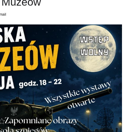
c Muzeów
mail