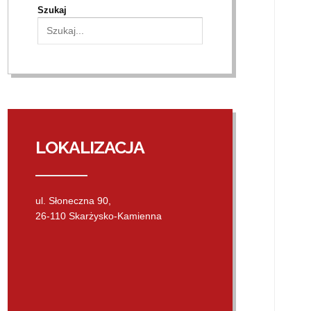
Szukaj
LOKALIZACJA
ul. Słoneczna 90,
26-110 Skarżysko-Kamienna