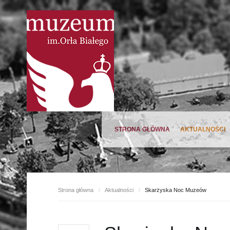
STRONA GŁÓWNA
AKTUALNOŚCI
Oferta wiosna 2023
Strona główna
/
Aktualności
/
Skarżyska Noc Muzeów