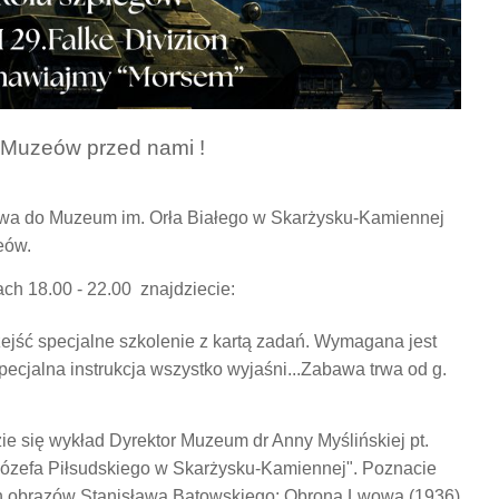
 Muzeów przed nami !
twa do Muzeum im. Orła Białego w Skarżysku-Kamiennej
zeów.
ch 18.00 - 22.00 znajdziecie:
rzejść specjalne szkolenie z kartą zadań. Wymagana jest
pecjalna instrukcja wszystko wyjaśni...Zabawa trwa od g.
e się wykład Dyrektor Muzeum dr Anny Myślińskiej pt.
Józefa Piłsudskiego w Skarżysku-Kamiennej". Poznacie
ch obrazów Stanisława Batowskiego: Obrona Lwowa (1936)