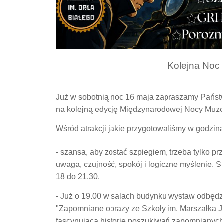
Kolejna Noc
Już w sobotnią noc 16 maja zapraszamy Pańs
na kolejną edycję Międzynarodowej Nocy Mu
Wśród atrakcji jakie przygotowaliśmy w godzina
- szansa, aby zostać szpiegiem, trzeba tylko p
uwaga, czujność, spokój i logiczne myślenie. S
18 do 21.30.
- Już o 19.00 w salach budynku wystaw odbędzi
"Zapomniane obrazy ze Szkoły im. Marszałka 
fascynującą historię poszukiwań zapomniany