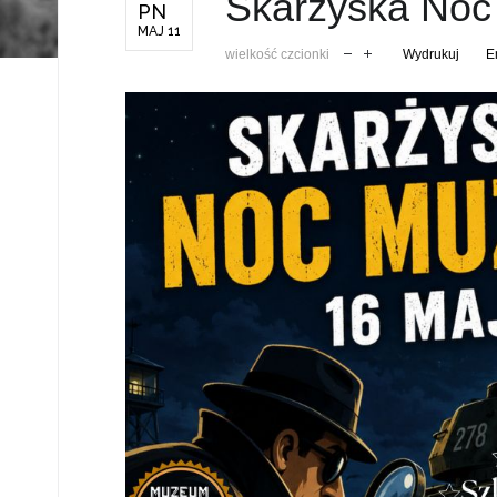
Skarżyska No
PN
MAJ 11
wielkość czcionki
Wydrukuj
E