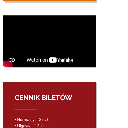
CENNIK BILETÓW
• Normalny – 22 zł.
• Ulgowy – 12 zł.