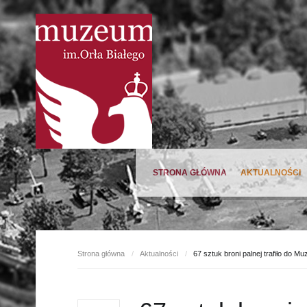
STRONA GŁÓWNA
AKTUALNOŚCI
Oferta wiosna 2023
Strona główna
/
Aktualności
/
67 sztuk broni palnej trafiło do M