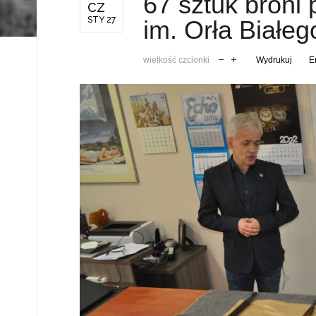
67 sztuk broni 
CZ
STY 27
im. Orła Białeg
wielkość czcionki
Wydrukuj
E