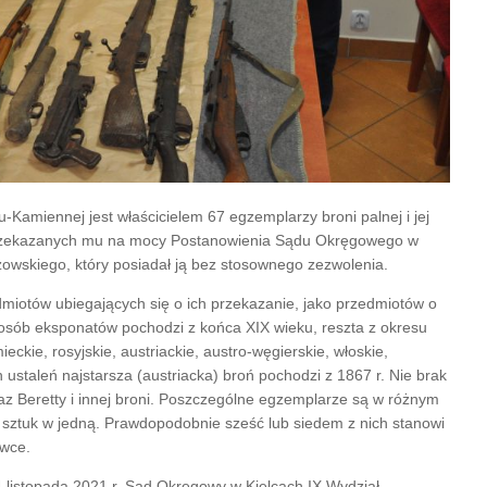
Kamiennej jest właścicielem 67 egzemplarzy broni palnej i jej
, przekazanych mu na mocy Postanowienia Sądu Okręgowego w
zowskiego, który posiadał ją bez stosownego zezwolenia.
miotów ubiegających się o ich przekazanie, jako przedmiotów o
posób eksponatów pochodzi z końca XIX wieku, reszta z okresu
ckie, rosyjskie, austriackie, austro-węgierskie, włoskie,
h ustaleń najstarsza (austriacka) broń pochodzi z 1867 r. Nie brak
 Beretty i innej broni. Poszczególne egzemplarze są w różnym
u sztuk w jedną. Prawdopodobnie sześć lub siedem z nich stanowi
ówce.
 listopada 2021 r. Sąd Okręgowy w Kielcach IX Wydział