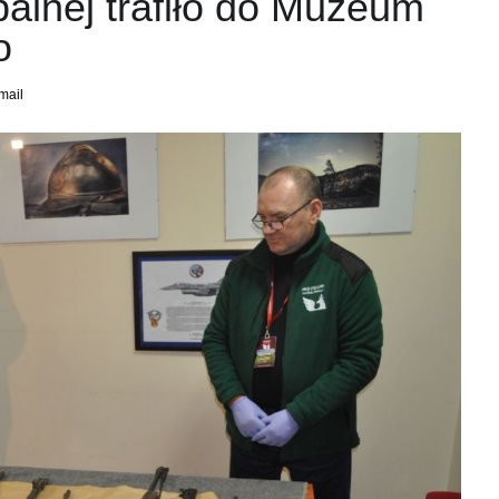
palnej trafiło do Muzeum
o
mail