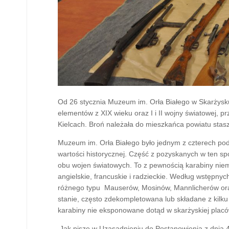
Od 26 stycznia Muzeum im. Orła Białego w Skarżysku-
elementów z XIX wieku oraz I i II wojny światowej
Kielcach. Broń należała do mieszkańca powiatu stas
Muzeum im. Orła Białego było jednym z czterech pod
wartości historycznej. Część z pozyskanych w ten s
obu wojen światowych. To z pewnością karabiny niemie
angielskie, francuskie i radzieckie. Według wstępnyc
różnego typu Mauserów, Mosinów, Mannlicherów oraz
stanie, często zdekompletowana lub składane z kilk
karabiny nie eksponowane dotąd w skarżyskiej plac
Jak pisze w Uzasadnieniu do Postanowienia z dnia 4